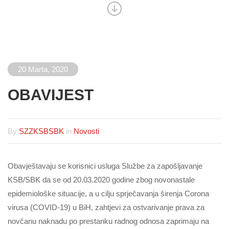
20 Marta, 2020
OBAVIJEST
By
SZZKSBSBK
in
Novosti
Obavještavaju se korisnici usluga Službe za zapošljavanje
KSB/SBK da se od 20.03.2020 godine zbog novonastale
epidemiološke situacije, a u cilju sprječavanja širenja Corona
virusa (COVID-19) u BiH, zahtjevi za ostvarivanje prava za
novčanu naknadu po prestanku radnog odnosa zaprimaju na