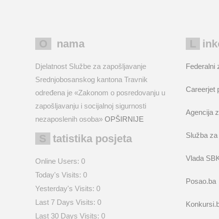
O nama
Lin
Djelatnost Službe za zapošljavanje
Federalni 
Srednjobosanskog kantona Travnik
Careerjet 
određena je «Zakonom o posredovanju u
zapošljavanju i socijalnoj sigurnosti
Agencija z
nezaposlenih osoba»
OPŠIRNIJE
Služba za
Statistika posjeta
Vlada SB
Online Users:
0
Today's Visits:
0
Posao.ba
Yesterday's Visits:
0
Last 7 Days Visits:
0
Konkursi.
Last 30 Days Visits:
0