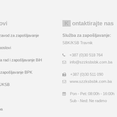
kovi
Kontaktirajte nas
zavod za zapošljavanje
Služba za zapošljavanje:
SBK/KSB Travnik
poslovi
+387 (0)30 518 764
a rad i zapošljavanje BiH
info@szzksbsbk.com.ba
 zapošljavanje BPK
+387 (0)30 511 090
www.szzksbsbk.com.ba
K/KSB
Pon - Pet: 08:00h - 16:00h
Sub - Ned: Ne radimo
ba