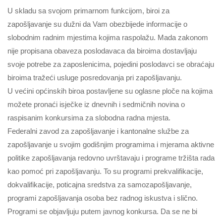
U skladu sa svojom primarnom funkcijom, biroi za
zapošljavanje su dužni da Vam obezbijede informacije o
slobodnim radnim mjestima kojima raspolažu. Mada zakonom
nije propisana obaveza poslodavaca da biroima dostavljaju
svoje potrebe za zaposlenicima, pojedini poslodavci se obraćaju
biroima tražeći usluge posredovanja pri zapošljavanju.
U većini općinskih biroa postavljene su oglasne ploče na kojima
možete pronaći isječke iz dnevnih i sedmičnih novina o
raspisanim konkursima za slobodna radna mjesta.
Federalni zavod za zapošljavanje i kantonalne službe za
zapošljavanje u svojim godišnjim programima i mjerama aktivne
politike zapošljavanja redovno uvrštavaju i programe tržišta rada
kao pomoć pri zapošljavanju. To su programi prekvalifikacije,
dokvalifikacije, poticajna sredstva za samozapošljavanje,
programi zapošljavanja osoba bez radnog iskustva i slično.
Programi se objavljuju putem javnog konkursa. Da se ne bi