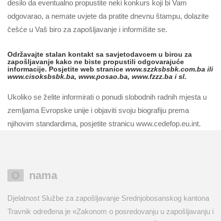
desilo da eventualno propustite neki konkurs koji bi Vam
odgovarao, a nemate uvjete da pratite dnevnu štampu, dolazite
češće u Vaš biro za zapošljavanje i informišite se.
Održavajte stalan kontakt sa savjetodavcem u birou za
zapošljavanje kako ne biste propustili odgovarajuće
informacije. Posjetite web stranice
www.szzksbsbk.com.ba ili
www.cisoksbsbk.ba, www.posao.ba, www.fzzz.ba i sl.
Ukoliko se želite informirati o ponudi slobodnih radnih mjesta u
zemljama Evropske unije i objaviti svoju biografiju prema
njihovim standardima, posjetite stranicu www.cedefop.eu.int.
O nama
Djelatnost Službe za zapošljavanje Srednjobosanskog kantona
Travnik određena je «Zakonom o posredovanju u zapošljavanju i