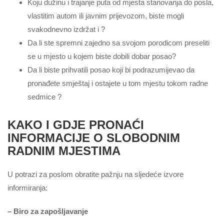
Koju dužinu i trajanje puta od mjesta stanovanja do posla,
vlastitim autom ili javnim prijevozom, biste mogli
svakodnevno izdržat i ?
Da li ste spremni zajedno sa svojom porodicom preseliti
se u mjesto u kojem biste dobili dobar posao?
Da li biste prihvatili posao koji bi podrazumijevao da
pronađete smještaj i ostajete u tom mjestu tokom radne
sedmice ?
KAKO I GDJE PRONAĆI
INFORMACIJE O SLOBODNIM
RADNIM MJESTIMA
U potrazi za poslom obratite pažnju na sljedeće izvore
informiranja:
– Biro za zapošljavanje