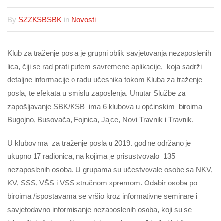
By
SZZKSBSBK
in
Novosti
Klub za traženje posla je grupni oblik savjetovanja nezaposlenih
lica, čiji se rad prati putem savremene aplikacije, koja sadrži
detaljne informacije o radu učesnika tokom Kluba za traženje
posla, te efekata u smislu zaposlenja. Unutar Službe za
zapošljavanje SBK/KSB ima 6 klubova u općinskim biroima
Bugojno, Busovača, Fojnica, Jajce, Novi Travnik i Travnik.
U klubovima za traženje posla u 2019. godine održano je
ukupno 17 radionica, na kojima je prisustvovalo 135
nezaposlenih osoba. U grupama su učestvovale osobe sa NKV,
KV, SSS, VŠS i VSS stručnom spremom. Odabir osoba po
biroima /ispostavama se vršio kroz informativne seminare i
savjetodavno informisanje nezaposlenih osoba, koji su se