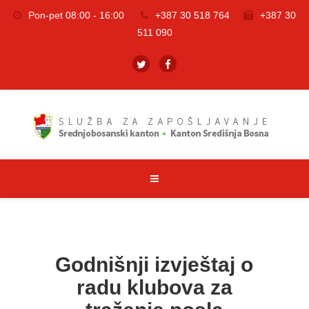
Pon-pet 08:00 - 16:00
+387 30 518 764
+387 30
511 090
Godnišnji izvještaj o
radu klubova za