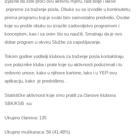
izjasnili da žele proći ovu aktivnu mjeru, radi bolje i lakše
pripreme za traženje posla. Obuke su se izvodile u kontinuitetu,
prema programu koji je svaki biro samostalno predvidio. Osobe
koje su prošle obuku su izrazile zadovoljstvo programom i
konceptom, kao i sa onim što su naučili. Smatraju da je ovo
dobar program u okviru Službe za zapošljavanje.
Tokom godine voditelji klubova za traženje posla kontaktiraju
sve polaznike kluba i prate koje su aktivnosti poduzimali i to
redovno unose, kako u njihove kartone, tako i u YEP-ovu
aplikaciju, kako je predviđeno .
Statističke aktivnosti koje smo pratili za članove klubova
SBK/KSB su:
Ukupno članova: 135
Ukupno muškaraca: 56 (41,48%)