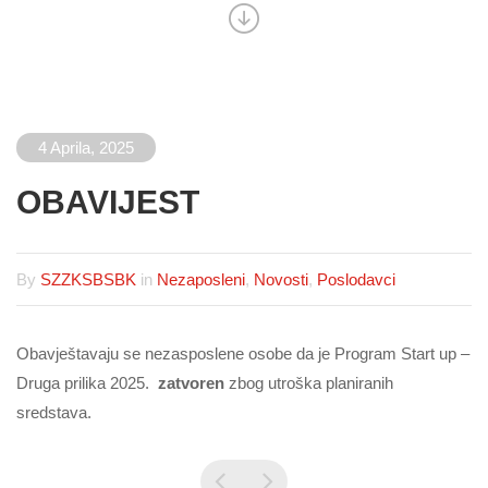
4 Aprila, 2025
OBAVIJEST
By
SZZKSBSBK
in
Nezaposleni
,
Novosti
,
Poslodavci
Obavještavaju se nezasposlene osobe da je Program Start up –
Druga prilika 2025.
zatvoren
zbog utroška planiranih
sredstava.