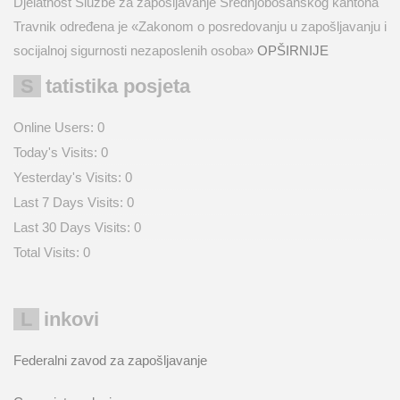
Djelatnost Službe za zapošljavanje Srednjobosanskog kantona
Travnik određena je «Zakonom o posredovanju u zapošljavanju i
socijalnoj sigurnosti nezaposlenih osoba»
OPŠIRNIJE
Statistika posjeta
Online Users:
0
Today's Visits:
0
Yesterday's Visits:
0
Last 7 Days Visits:
0
Last 30 Days Visits:
0
Total Visits:
0
Linkovi
Federalni zavod za zapošljavanje