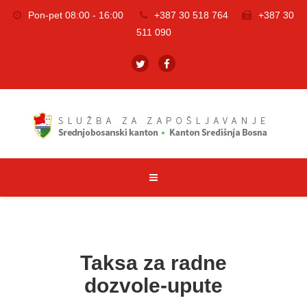
Pon-pet 08:00 - 16:00
+387 30 518 764
+387 30
511 090
Taksa za radne
dozvole-upute