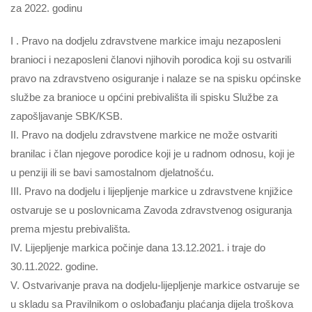
za 2022. godinu
I . Pravo na dodjelu zdravstvene markice imaju nezaposleni
branioci i nezaposleni članovi njihovih porodica koji su ostvarili
pravo na zdravstveno osiguranje i nalaze se na spisku općinske
službe za branioce u općini prebivališta ili spisku Službe za
zapošljavanje SBK/KSB.
II. Pravo na dodjelu zdravstvene markice ne može ostvariti
branilac i član njegove porodice koji je u radnom odnosu, koji je
u penziji ili se bavi samostalnom djelatnošću.
III. Pravo na dodjelu i lijepljenje markice u zdravstvene knjižice
ostvaruje se u poslovnicama Zavoda zdravstvenog osiguranja
prema mjestu prebivališta.
IV. Lijepljenje markica počinje dana 13.12.2021. i traje do
30.11.2022. godine.
V. Ostvarivanje prava na dodjelu-lijepljenje markice ostvaruje se
u skladu sa Pravilnikom o oslobađanju plaćanja dijela troškova