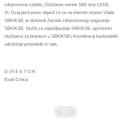
zdravstvene zaštite, (Službene novine SBK broj 13/18).
VI. Ovaj javni poziv objavit će se na internet stranici Vlade
SBK/KSB, te dostaviti Zavodu zdravstvenog osiguranja
SBK/KSB, Službi za zapošljavanje SBK/KSB, općinskim
službama za branioce u SBK/KSB i Koordinaciji kantonalnih
udruženja proisteklih iz rata.
D I R E K T O R
Esad Crnica