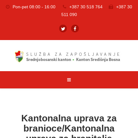
Pon-pet 08:00 - 16:00
+387 30 518 764
+387 30
511 090
Kantonalna uprava za
branioce/Kantonalna