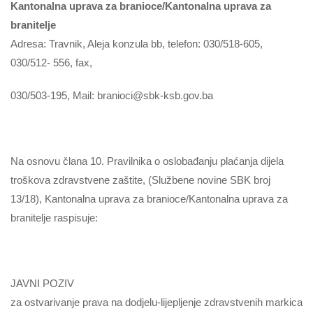
Kantonalna uprava za branioce/Kantonalna uprava za
branitelje
Adresa: Travnik, Aleja konzula bb, telefon: 030/518-605,
030/512- 556, fax,
030/503-195, Mail: branioci@sbk-ksb.gov.ba
Na osnovu člana 10. Pravilnika o oslobađanju plaćanja dijela
troškova zdravstvene zaštite, (Službene novine SBK broj
13/18), Kantonalna uprava za branioce/Kantonalna uprava za
branitelje raspisuje:
JAVNI POZIV
za ostvarivanje prava na dodjelu-lijepljenje zdravstvenih markica