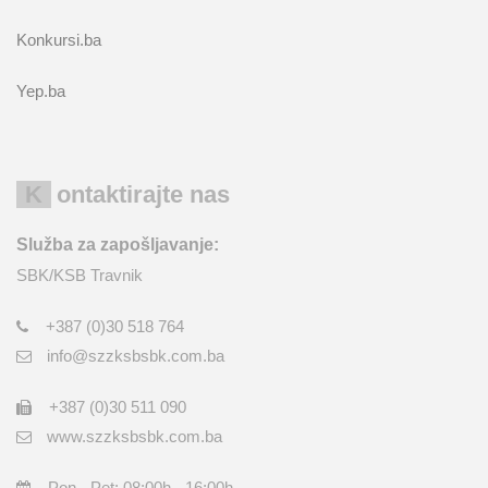
Konkursi.ba
Yep.ba
Kontaktirajte nas
Služba za zapošljavanje:
SBK/KSB Travnik
+387 (0)30 518 764
info@szzksbsbk.com.ba
+387 (0)30 511 090
www.szzksbsbk.com.ba
Pon - Pet: 08:00h - 16:00h