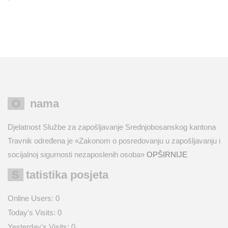
O nama
Djelatnost Službe za zapošljavanje Srednjobosanskog kantona
Travnik određena je «Zakonom o posredovanju u zapošljavanju i
socijalnoj sigurnosti nezaposlenih osoba»
OPŠIRNIJE
Statistika posjeta
Online Users:
0
Today's Visits:
0
Yesterday's Visits:
0