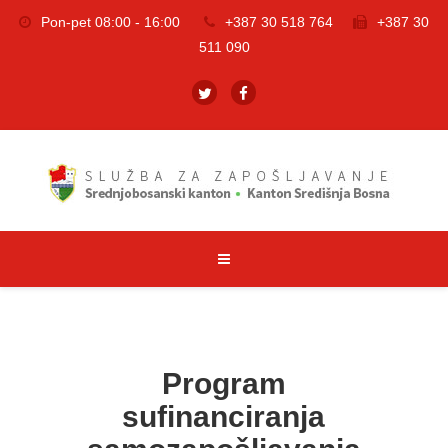
Pon-pet 08:00 - 16:00
+387 30 518 764
+387 30
511 090
Program
sufinanciranja