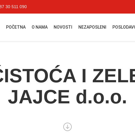
87 30 511 090
POČETNA
O NAMA
NOVOSTI
NEZAPOSLENI
POSLODAV
ČISTOĆA I ZEL
JAJCE d.o.o.