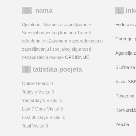
O nama
Lin
Djelatnost Službe za zapošljavanje
Federalni 
Srednjobosanskog kantona Travnik
Careerjet 
određena je «Zakonom o posredovanju u
zapošljavanju i socijalnoj sigurnosti
Agencija z
nezaposlenih osoba»
OPŠIRNIJE
Služba za
Statistika posjeta
Vlada SB
Online Users:
0
Today's Visits:
0
Posao.ba
Yesterday's Visits:
0
Last 7 Days Visits:
0
Konkursi.
Last 30 Days Visits:
0
Yep.ba
Total Visits:
0