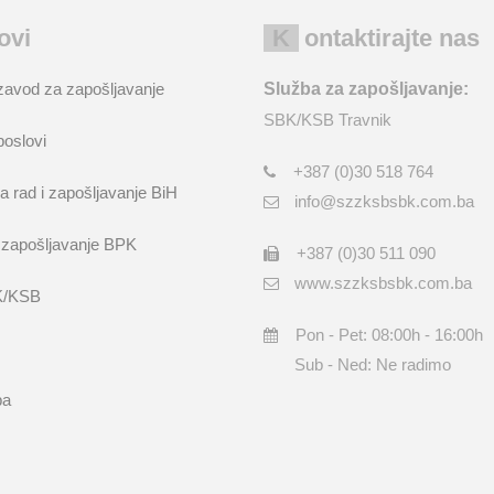
kovi
Kontaktirajte nas
zavod za zapošljavanje
Služba za zapošljavanje:
SBK/KSB Travnik
poslovi
+387 (0)30 518 764
a rad i zapošljavanje BiH
info@szzksbsbk.com.ba
 zapošljavanje BPK
+387 (0)30 511 090
www.szzksbsbk.com.ba
K/KSB
Pon - Pet: 08:00h - 16:00h
Sub - Ned: Ne radimo
ba