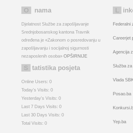
O nama
Lin
Djelatnost Službe za zapošljavanje
Federalni 
Srednjobosanskog kantona Travnik
Careerjet 
određena je «Zakonom o posredovanju u
zapošljavanju i socijalnoj sigurnosti
Agencija z
nezaposlenih osoba»
OPŠIRNIJE
Služba za
Statistika posjeta
Vlada SB
Online Users:
0
Today's Visits:
0
Posao.ba
Yesterday's Visits:
0
Last 7 Days Visits:
0
Konkursi.
Last 30 Days Visits:
0
Yep.ba
Total Visits:
0