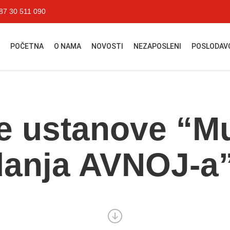
87 30 511 090
POČETNA
O NAMA
NOVOSTI
NEZAPOSLENI
POSLODAV
e ustanove “Muz
danja AVNOJ-a”