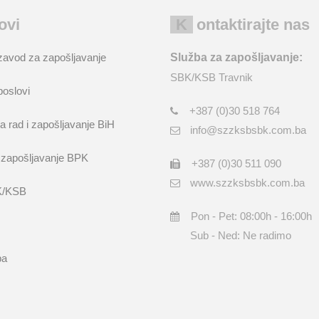
kovi
Kontaktirajte nas
zavod za zapošljavanje
Služba za zapošljavanje:
SBK/KSB Travnik
poslovi
+387 (0)30 518 764
a rad i zapošljavanje BiH
info@szzksbsbk.com.ba
 zapošljavanje BPK
+387 (0)30 511 090
www.szzksbsbk.com.ba
K/KSB
Pon - Pet: 08:00h - 16:00h
Sub - Ned: Ne radimo
ba