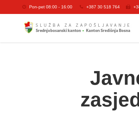
Pon-pet 08:00 - 16:00
+387 30 518 764
+3
Javn
zasje