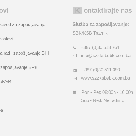
kovi
Kontaktirajte nas
zavod za zapošljavanje
Služba za zapošljavanje:
SBK/KSB Travnik
poslovi
+387 (0)30 518 764
a rad i zapošljavanje BiH
info@szzksbsbk.com.ba
 zapošljavanje BPK
+387 (0)30 511 090
www.szzksbsbk.com.ba
K/KSB
Pon - Pet: 08:00h - 16:00h
Sub - Ned: Ne radimo
ba