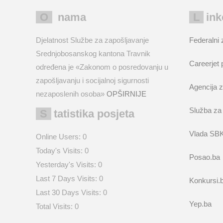
O nama
Lin
Djelatnost Službe za zapošljavanje
Federalni 
Srednjobosanskog kantona Travnik
Careerjet 
određena je «Zakonom o posredovanju u
zapošljavanju i socijalnoj sigurnosti
Agencija z
nezaposlenih osoba»
OPŠIRNIJE
Služba za
Statistika posjeta
Vlada SB
Online Users:
0
Today's Visits:
0
Posao.ba
Yesterday's Visits:
0
Last 7 Days Visits:
0
Konkursi.
Last 30 Days Visits:
0
Yep.ba
Total Visits:
0