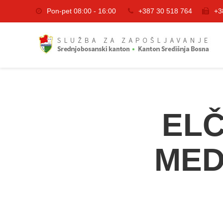
Pon-pet 08:00 - 16:00
+387 30 518 764
+3
ELČ
MED