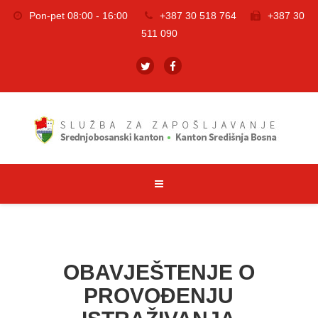
Pon-pet 08:00 - 16:00
+387 30 518 764
+387 30
511 090
OBAVJEŠTENJE O
PROVOĐENJU