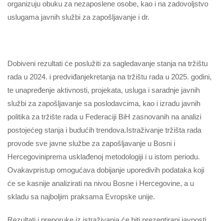
organizuju obuku za nezaposlene osobe, kao i na zadovoljstvo
uslugama javnih službi za zapošljavanje i dr.
Dobiveni rezultati će poslužiti za sagledavanje stanja na tržištu
rada u 2024. i predviđanjekretanja na tržištu rada u 2025. godini,
te unapređenje aktivnosti, projekata, usluga i saradnje javnih
službi za zapošljavanje sa poslodavcima, kao i izradu javnih
politika za tržište rada u Federaciji BiH zasnovanih na analizi
postojećeg stanja i budućih trendova.Istraživanje tržišta rada
provode sve javne službe za zapošljavanje u Bosni i
Hercegoviniprema usklađenoj metodologiji i u istom periodu.
Ovakavpristup omogućava dobijanje uporedivih podataka koji
će se kasnije analizirati na nivou Bosne i Hercegovine, a u
skladu sa najboljim praksama Evropske unije.
Rezultati i preporuke iz istraživanja će biti prezentirani javnosti