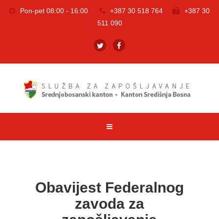
Pon-pet 08:00 - 16:00
+387 30 518 764
+387 30
511 090
Obavijest Federalnog
zavoda za