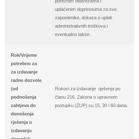
poreznim obavezama i
uplaćenim doprinosima za sve
zaposlenike, dokaza o uplati
administrativnih troškova i
eventualno takse.
Rok/Vrijeme
potrebno za
za izdavanje
radne dozvole
(od
Rokovi za izdavanje rješenja po
podnošenja
članu 216. Zakona o upravnom
zahtjeva do
postupku (ZUP) su 15, 30 i 60 dana.
donošenja
rješenja o
izdavanju
dozvole):