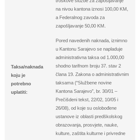
troškove službe za zapošljavanje
na nivou kantona iznosi 100,00 KM,
a Federalnog zavoda za
zapošljavanje 50,00 KM.
Pored navedenih naknada, iznimno
u Kantonu Sarajevo se napladuje
administrativna taksa od 1.000,00
shodno tarifnom broju 37. stav 2
Taksa/naknada
člana 19. Zakona o administrativnim
koju je
taksama (“Službene novine
potrebno
Kantona Sarajevo”, br. 30/01 –
uplatiti:
Prečišdeni tekst, 22/02, 10/05 i
26/08), od koje su oslobođene
ustanove iz oblasti predškolskog
obrazovanja, prosvjete, nauke,
kulture, zaštita kulturne i privredne