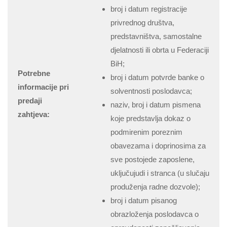
broj i datum registracije
privrednog društva,
predstavništva, samostalne
djelatnosti ili obrta u Federaciji
BiH;
Potrebne
broj i datum potvrde banke o
informacije pri
solventnosti poslodavca;
predaji
naziv, broj i datum pismena
zahtjeva:
koje predstavlja dokaz o
podmirenim poreznim
obavezama i doprinosima za
sve postojede zaposlene,
uključujudi i stranca (u slučaju
produženja radne dozvole);
broj i datum pisanog
obrazloženja poslodavca o