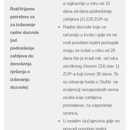
a najkasnije u roku od 15
Rok/Vrijeme
dana od dana podnošenja
potrebno za
zahtjeva (čl.139.ZUP-a).
za izdavanje
Radne dozvole koje se
radne dozvole
računaju u kvotu i gdje se ne
(od
vodi poseban ispitni postupak
podnošenja
mogu se izdati u roku od 25
zahtjeva do
dana što je kradi rok od roka
donošenja
utvrđenog članom 216.stav 1)
rješenja o
ZUP-a koji iznosi 30 dana. To
izdavanju
su situacije kada u Službi na
dozvole):
evidenciji nezaposlenih nema
osoba koje zahtijeva
poslodavac za zaposlenje
stranca.
U ostalim slučajevima gdje se
provodi poseban ispitni