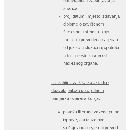
opravdanosti zapošljavanja
stranca;
broj, datum i mjesto izdavanja
diplome o završenom
školovanju stranca, koja
mora biti prevedena na jedan
od jezika u službenoj upotrebi
u BiH i nostrificirana od
nadležnog organa.
Uz zahtjev za
izdavanje
radne
dozvole
prilaže se u jednom
primjerku
ovjerena kopija:
pasoša ili druge važede putne
isprave, a u izuzetnim
slučajevima i ovjereni prevod