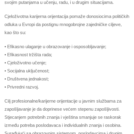
svojim putanjama u učenju, radu, i u drugim situacijama.
Cjeloživotna karijerna orijentacija pomaže donosiocima političkih
odluka u Evropi da postignu mnogobrojne zajedničke ciljeve,
kao što su:
• Efikasno ulaganje u obrazovanje i osposobljavanje;
• Efikasnost tržišta rada;
• Cjeloživotno učenje;
• Socijalna uključenost;
• Društvena jednakost;
• Privredni razvoj.
Cilj profesionalne/karijerne orijentacije u javnim službama za
zapošljavanje je da doprinese većem stepenu zapošljivosti.
Stjecanjem potrebnih znanja i vještina smanjuje se raskorak
između potreba poslodavaca i individualnih znanja i osobina.
Surađujući sa obrazovnim sistemom, poslodavcima i drugim