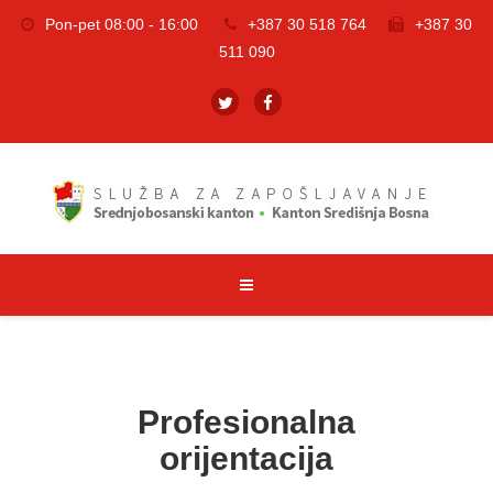
Pon-pet 08:00 - 16:00
+387 30 518 764
+387 30
511 090
Profesionalna
orijentacija