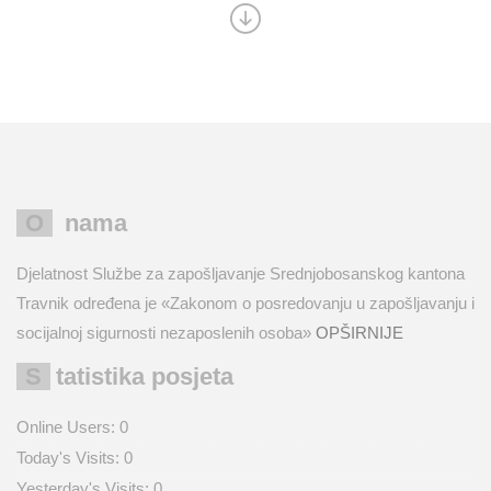
O nama
Djelatnost Službe za zapošljavanje Srednjobosanskog kantona
Travnik određena je «Zakonom o posredovanju u zapošljavanju i
socijalnoj sigurnosti nezaposlenih osoba»
OPŠIRNIJE
Statistika posjeta
Online Users:
0
Today's Visits:
0
Yesterday's Visits:
0