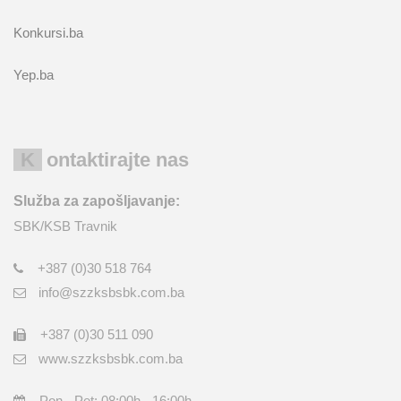
Konkursi.ba
Yep.ba
Kontaktirajte nas
Služba za zapošljavanje:
SBK/KSB Travnik
+387 (0)30 518 764
info@szzksbsbk.com.ba
+387 (0)30 511 090
www.szzksbsbk.com.ba
Pon - Pet: 08:00h - 16:00h