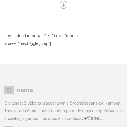
[my_calendar format=”list” time=”month”
above=”nav,toggle,jump”]
O nama
Djelatnost Službe za zapošljavanje Srednjobosanskog kantona
Travnik određena je «Zakonom o posredovanju u zapošljavanju i
socijalnoj sigurnosti nezaposlenih osoba»
OPŠIRNIJE